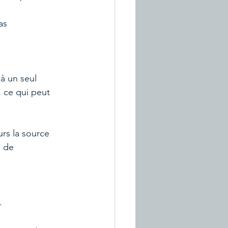
as 
à un seul 
, ce qui peut 
urs la source 
l de 
.