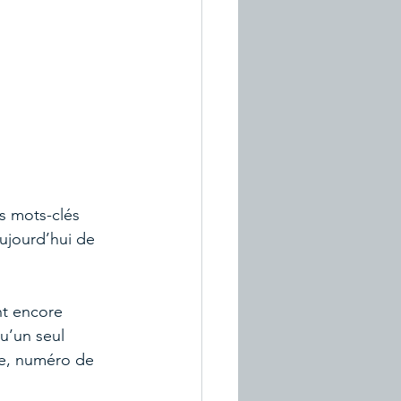
s mots-clés 
aujourd’hui de 
.
nt encore 
u’un seul 
se, numéro de 