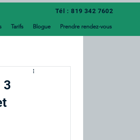
Tél : 819 342 7602
s
Tarifs
Blogue
Prendre rendez-vous
 3
et