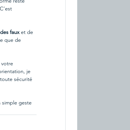
forme reste 
 C’est 
 des faux
 et de 
fre que de 
votre 
ientation, je 
toute sécurité 
n simple geste 