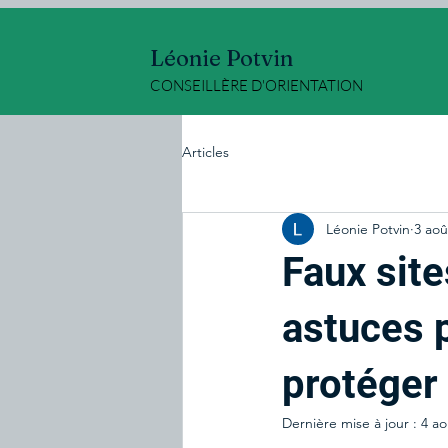
Léonie Potvin
CONSEILLÈRE D'ORIENTATION
Articles
Léonie Potvin
3 aoû
Faux site
astuces p
protéger
Dernière mise à jour :
4 ao