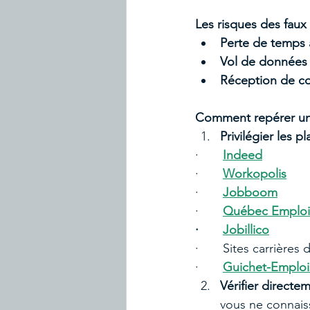
Les risques des faux
Perte de temps
Vol de données 
Réception de cou
Comment repérer un 
Privilégier les 
·       
Indeed
·       
Workopolis
·       
Jobboom
·       
Québec Emploi
·       
Jobillico
·       Sites carrièr
·       
Guichet-Emploi
Vérifier directem
vous ne connaiss